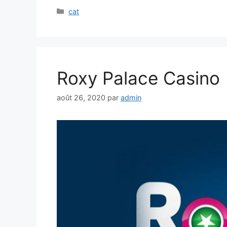
Catégories
cat
Roxy Palace Casino
août 26, 2020
par
admin