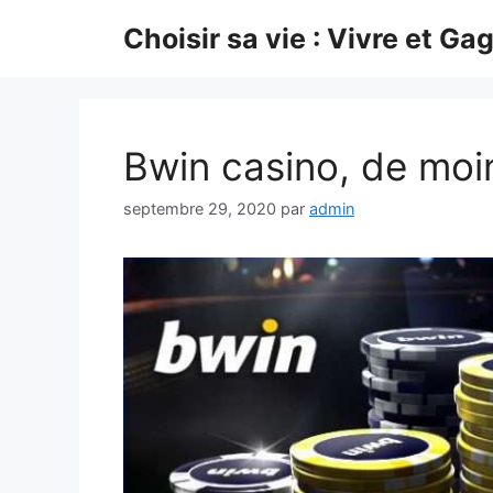
Aller
Choisir sa vie : Vivre et G
au
contenu
Bwin casino, de moi
septembre 29, 2020
par
admin