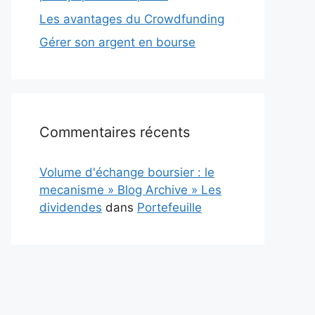
Les avantages du Crowdfunding
Gérer son argent en bourse
Commentaires récents
Volume d'échange boursier : le
mecanisme » Blog Archive » Les
dividendes
dans
Portefeuille