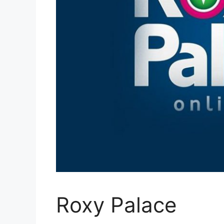
Roxy Palace