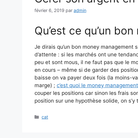
février 6, 2019
par
admin
Qu’est ce qu’un bo
Je dirais qu’un bon money management se
d’attente : si les marchés ont une tendanc
peu et sont mous, il ne faut pas que le m
en cours – même si de garder des positio
baisse on va payer deux fois (la moins-va
marge) ;
c’est quoi le money management
couper les positions car sinon les frais s
position sur une hypothèse solide, on s’y ti
Catégories
cat