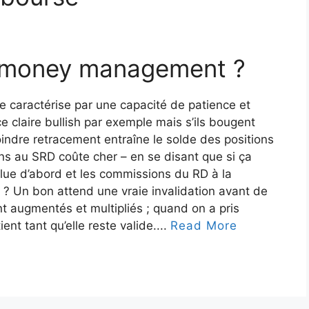
n money management ?
 caractérise par une capacité de patience et
e claire bullish par exemple mais s’ils bougent
oindre retracement entraîne le solde des positions
ns au SRD coûte cher – en se disant que si ça
lue d’abord et les commissions du RD à la
? Un bon attend une vraie invalidation avant de
ont augmentés et multipliés ; quand on a pris
ent tant qu’elle reste valide....
Read More