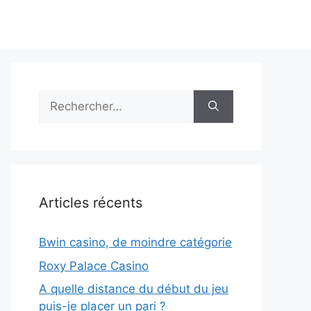
Rechercher :
Articles récents
Bwin casino, de moindre catégorie
Roxy Palace Casino
A quelle distance du début du jeu
puis-je placer un pari ?