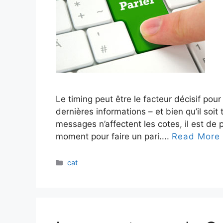
Le timing peut être le facteur décisif pou
dernières informations – et bien qu’il soit
messages n’affectent les cotes, il est de p
moment pour faire un pari....
Read More
Catégories
cat