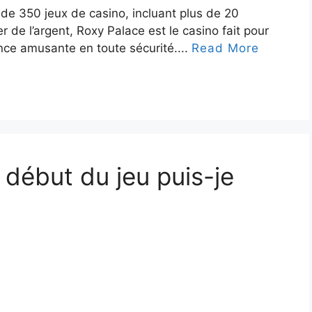
 de 350 jeux de casino, incluant plus de 20
r de l’argent, Roxy Palace est le casino fait pour
nce amusante en toute sécurité....
Read More
 début du jeu puis-je